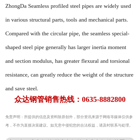
ZhongDa Seamless profiled steel pipes are widely used
in various structural parts, tools and mechanical parts.
Compared with the circular pipe, the seamless special-
shaped steel pipe generally has larger inertia moment
and section modulus, has greater flexural and torsional
resistance, can greatly reduce the weight of the structure
and save steel.
众达钢管销售热线：0635-8882800
免责声明：所提供的信息及资料除原创外，部分资讯来源于网络等媒体仅供参
考，不作为直接决策建议。如无意中侵犯您的合法权益，请及时联系与处理。