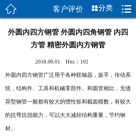


分类
客户评价
首页

关于我们
外圆内四方钢管 外圆内四角钢管 内四
新闻中心
方管 精密外圆内方钢管
产品展示
2018.08.01 Hits：
102
产品知识
外圆内四方钢管广泛用于各种联轴器，扳手，传动系
客服服务
统，结构件、工具和机械零部件。和圆管相比，无缝
应用案列
异型钢管一般都有较大的惯性矩和截面模数，有较大
的抗弯抗扭能力，可以大大减轻结构重量，节约钢
客户评价
材。
联系我们