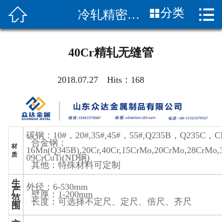


分类
冷轧精密钢管
首页

关于我们
40Cr精轧无缝管
新闻中心
2018.07.27 Hits：
168
产品展示
产品知识
碳钢：
10#
，
20#,35#,45#
，
55#,Q235B
，
Q235C
，
C
客服服务
合金钢：
材
16Mn(Q345B),20Cr,40Cr,15CrMo,20CrMo,28CrMo
质
09CrCuTi(ND
钢
)
应用案列
其他：特殊材料可定制
生
外径：
6-530mm
客户评价
产
壁厚：
1-200mm
范
长度：可选择不定尺、定尺、倍尺、齐尺
围
联系我们