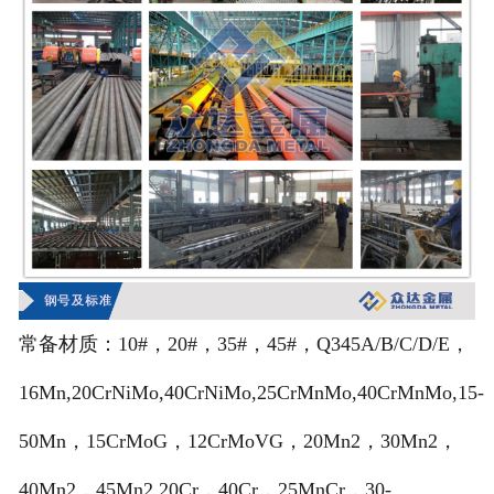
常备材质：10#，20#，35#，45#，Q345A/B/C/D/E，
16Mn,20CrNiMo,40CrNiMo,25CrMnMo,40CrMnMo,15-
50Mn，15CrMoG，12CrMoVG，20Mn2，30Mn2，
40Mn2，45Mn2.20Cr，40Cr，25MnCr，30-