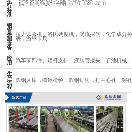
执
低合金高强度结构钢
: GB/T 1591-2018
行
标
准
钢
管
检
拉力试验机，洛氏硬度机，涡流探伤，化学成分
测
表，游标卡尺
设
备
应
汽车零部件、锚杆支护、液压管接头、石油机械
用
生
产
圆钢入库
→
圆钢检验
→
圆钢锯切
→
打中心孔
→
穿
流
程