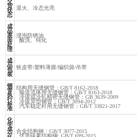
交
货
退火、冷态光亮
状
态
成
品
表
浸泡防锈油
面
酸洗、钝化
处
理
成
品
铁皮带
/
塑料薄膜
/
编织袋
/
吊带
包
装
钢
结构用无缝钢管：
GB/T 8162-2018
管
输送流体用无缝钢管：
GB/T 8163-2018
执
冷拔或冷轧精密无缝钢管：
GB 3639-2009
行
冷拔异型钢管：
GB/T 3094-2012
标
汽车稳定杆用无缝钢管：
GB/T 33821-2017
准
化
学
成
合金结构钢：
GB/T 3077-2015
分
优质碳素结构钢
: GB/T 699-2015