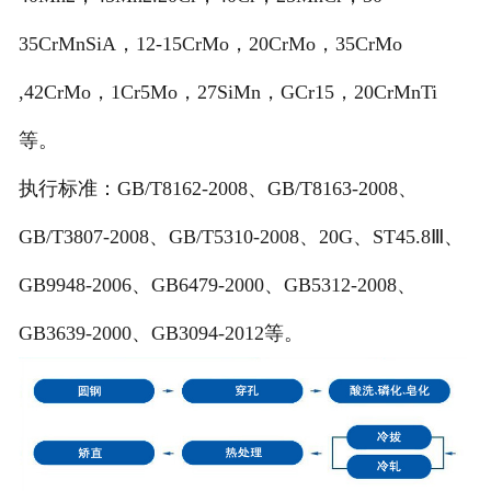
35CrMnSiA，12-15CrMo，20CrMo，35CrMo
,42CrMo，1Cr5Mo，27SiMn，GCr15，20CrMnTi
等。
执行标准：GB/T8162-2008、GB/T8163-2008、
GB/T3807-2008、GB/T5310-2008、20G、ST45.8Ⅲ、
GB9948-2006、GB6479-2000、GB5312-2008、
GB3639-2000、GB3094-2012等。