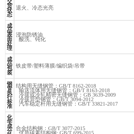
交
货
退火、冷态光亮
状
态
成
品
表
浸泡防锈油
面
酸洗、钝化
处
理
成
品
铁皮带
/
塑料薄膜
/
编织袋
/
吊带
包
装
钢
结构用无缝钢管：
GB/T 8162-2018
管
输送流体用无缝钢管：
GB/T 8163-2018
执
冷拔或冷轧精密无缝钢管：
GB 3639-2009
行
冷拔异型钢管：
GB/T 3094-2012
标
汽车稳定杆用无缝钢管：
GB/T 33821-2017
准
化
学
成
合金结构钢：
GB/T 3077-2015
分
优质碳素结构钢
: GB/T 699-2015