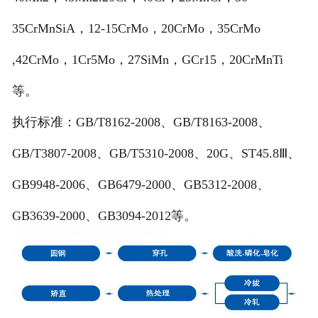
35CrMnSiA，12-15CrMo，20CrMo，35CrMo
,42CrMo，1Cr5Mo，27SiMn，GCr15，20CrMnTi
等。
执行标准：GB/T8162-2008、GB/T8163-2008、
GB/T3807-2008、GB/T5310-2008、20G、ST45.8Ⅲ、
GB9948-2006、GB6479-2000、GB5312-2008、
GB3639-2000、GB3094-2012等。