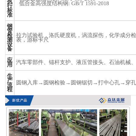
执
低合金高强度结构钢
: GB/T 1591-2018
行
标
准
钢
管
检
拉力试验机，洛氏硬度机，涡流探伤，化学成分
测
表，游标卡尺
设
备
应
汽车零部件、锚杆支护、液压管接头、石油机械
用
生
产
圆钢入库
→
圆钢检验
→
圆钢锯切
→
打中心孔
→
穿
流
程