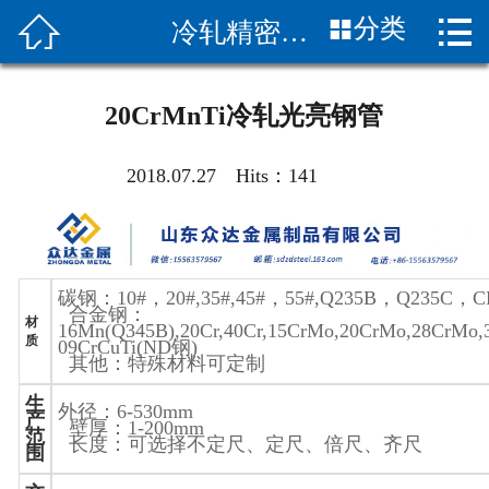


分类
冷轧精密钢管
首页

关于我们
20CrMnTi冷轧光亮钢管
新闻中心
2018.07.27 Hits：
141
产品展示
产品知识
碳钢：
10#
，
20#,35#,45#
，
55#,Q235B
，
Q235C
，
C
客服服务
合金钢：
材
16Mn(Q345B),20Cr,40Cr,15CrMo,20CrMo,28CrMo
质
09CrCuTi(ND
钢
)
应用案列
其他：特殊材料可定制
生
外径：
6-530mm
客户评价
产
壁厚：
1-200mm
范
长度：可选择不定尺、定尺、倍尺、齐尺
围
联系我们