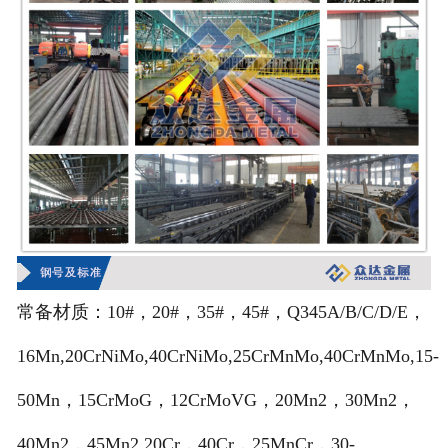
常备材质：10#，20#，35#，45#，Q345A/B/C/D/E，
16Mn,20CrNiMo,40CrNiMo,25CrMnMo,40CrMnMo,15-
50Mn，15CrMoG，12CrMoVG，20Mn2，30Mn2，
40Mn2，45Mn2.20Cr，40Cr，25MnCr，30-