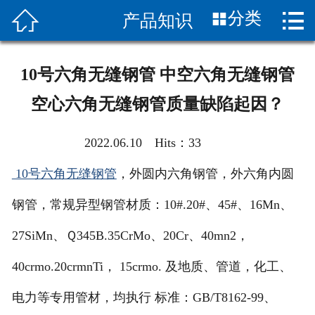


分类
产品知识
首页

关于我们
10号六角无缝钢管 中空六角无缝钢管
新闻中心
空心六角无缝钢管质量缺陷起因？
产品展示
2022.06.10 Hits：
33
产品知识
10号六角无缝钢管
，外圆内六角钢管，外六角内圆
客服服务
钢管，常规异型钢管材质：10#.20#、45#、16Mn、
应用案列
27SiMn、Ｑ345B.35CrMo、20Cr、40mn2，
40crmo.20crmnTi， 15crmo. 及地质、管道，化工、
客户评价
电力等专用管材，均执行 标准：GB/T8162-99、
联系我们