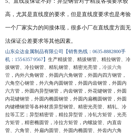
5、直线度保证不好：异型钢管对于精度各项要求较
高，尤其是直线度的要求，但是直线度要求也是考验
一个厂家实力的间接体现，很多小厂在直线度方面无
法保证公差要求等其他因素。
山东众达金属制品有限公司【销售热线：0635-8882800手
机：155 6357 9567】
生产精拔管、精拔钢管、精拉钢管、冷
拔钢管、冷拉钢管、精轧钢管、精密光亮管，
冷拔六角
管
，内外六角钢管，外圆内六角钢管，外圆内四方钢管，
六角空心钢管，外六角内圆钢管，外圆内齿钢管，外圆内
六方管，外圆内异型钢管，内齿钢管，外花键钢管，外圆
内花键钢管，外圆内椭圆钢管，外圆内扁椭圆钢管，外圆
内键槽钢管等各种材质异型钢管。精密光亮管、精轧、冷
拉等工艺；异型精密管，精拉异型管，冷轧方矩管，光亮
方矩管，精密椭圆管，冷拉方矩管，内螺旋管、内直齿
管、六角管、外扁内圆管、外圆内椭圆管、外齿内六角