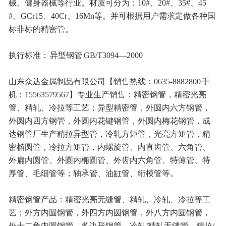
械、健身器械等行业。材质可分为：10#、20#、35#、45
#、GCr15、40Cr、16Mn等。并可根据用户需求定做各种国
标非标的精密管。
执行标准： 异型钢管 GB/T3094—2000
山东众达金属制品有限公司【销售热线：0635-8882800 手
机：15563579567】专业生产销售：精密钢管，精密光亮
管、精轧、冷拉等工艺；异型精密管，外圆内六方钢管，
外圆内四方钢管，外圆内花键钢管，外圆内梅花钢管，成
达钢管厂生产精拉异型管，冷轧方矩管，光亮方矩管，精
密椭圆管，冷拉方矩管，内螺旋管、内直齿管、六角管、
外扁内圆管、外圆内椭圆管、外齿内六角管、特薄管、特
厚管、毛细管等；轴承管、油缸管、绗模管等。
精密钢管产品：精密光亮无缝管、精轧、冷轧、冷拉等工
艺；外方内圆钢管，外四方内圆钢管，外八方内圆钢管，
外十二角内圆钢管，多边形钢管，冷轧/精轧无缝管，精拉/