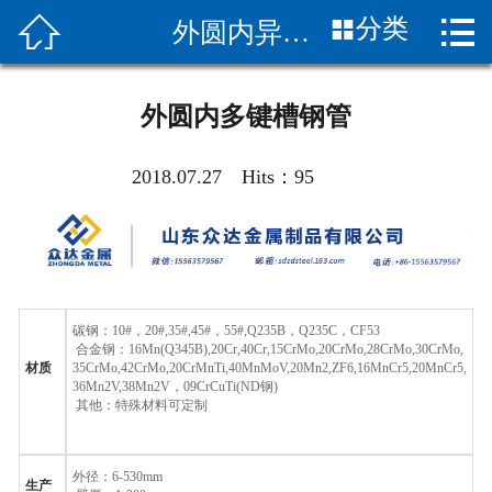


分类
外圆内异型钢管
首页

关于我们
外圆内多键槽钢管
新闻中心
2018.07.27 Hits：
95
产品展示
产品知识
客服服务
碳钢：
10#
，
20#,35#,45#
，
55#,Q235B
，
Q235C
，
CF53
合金钢：
16Mn(Q345B),20Cr,40Cr,15CrMo,20CrMo,28CrMo,30CrMo,
应用案列
材质
35CrMo,42CrMo,20CrMnTi,40MnMoV,20Mn2,ZF6,16MnCr5,20MnCr5,
36Mn2V,38Mn2V
，
09CrCuTi(ND
钢
)
其他：特殊材料可定制
客户评价
联系我们
外径：
6-530mm
生产