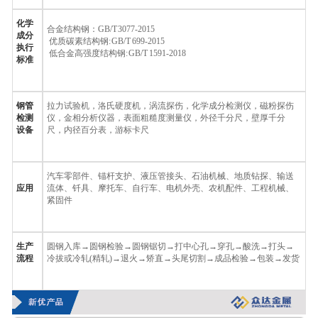
化学
合金结构钢：
GB/T 3077-2015
成分
优质碳素结构钢
: GB/T 699-2015
执行
低合金高强度结构钢
: GB/T 1591-2018
标准
钢管
拉力试验机，洛氏硬度机，涡流探伤，化学成分检测仪，磁粉探伤
检测
仪，金相分析仪器，表面粗糙度测量仪，外径千分尺，壁厚千分
设备
尺，内径百分表，游标卡尺
汽车零部件、锚杆支护、液压管接头、石油机械、地质钻探、输送
应用
流体、钎具、摩托车、自行车、电机外壳、农机配件、工程机械、
紧固件
生产
圆钢入库
→
圆钢检验
→
圆钢锯切
→
打中心孔
→
穿孔
→
酸洗
→
打头
→
流程
冷拔或冷轧
(
精轧
)→
退火
→
矫直
→
头尾切割
→
成品检验
→
包装
→
发货