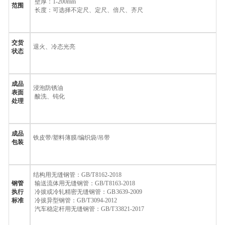
壁厚：
1-200mm
范围
长度：可选择不定尺、定尺、倍尺、齐尺
交货
退火、冷态光亮
状态
成品
浸泡防锈油
表面
酸洗、钝化
处理
成品
铁皮带
/
塑料薄膜
/
编织袋
/
吊带
包装
结构用无缝钢管：
GB/T 8162-2018
钢管
输送流体用无缝钢管：
GB/T 8163-2018
执行
冷拔或冷轧精密无缝钢管：
GB 3639-2009
标准
冷拔异型钢管：
GB/T 3094-2012
汽车稳定杆用无缝钢管：
GB/T 33821-2017