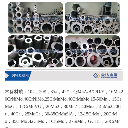
常备材质：10#，20#，35#，45#，Q345A/B/C/D/E，16Mn,2
0CrNiMo,40CrNiMo,25CrMnMo,40CrMnMo,15-50Mn，15Cr
MoG，12CrMoVG，20Mn2，30Mn2，40Mn2，45Mn2.20C
r，40Cr，25MnCr，30-35CrMnSiA，12-15CrMo，20CrM
o，35CrMo ,42CrMo，1Cr5Mo，27SiMn，GCr15，20CrMn