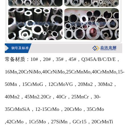
常备材质：10#，20#，35#，45#，Q345A/B/C/D/E，
16Mn,20CrNiMo,40CrNiMo,25CrMnMo,40CrMnMo,15-
50Mn，15CrMoG，12CrMoVG，20Mn2，30Mn2，
40Mn2，45Mn2.20Cr，40Cr，25MnCr，30-
35CrMnSiA，12-15CrMo，20CrMo，35CrMo
,42CrMo，1Cr5Mo，27SiMn，GCr15，20CrMnTi