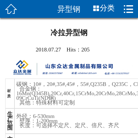


分类
异型钢
首页

关于我们
冷拉异型钢
新闻中心
2018.07.27 Hits：
205
产品展示
产品知识
碳钢：
10#
，
20#,35#,45#
，
55#,Q235B
，
Q235C
，
C
客服服务
合金钢：
材
16Mn(Q345B),20Cr,40Cr,15CrMo,20CrMo,28CrMo
质
09CrCuTi(ND
钢
)
应用案列
其他：特殊材料可定制
生
外径：
6-530mm
客户评价
产
壁厚：
1-200mm
范
长度：可选择不定尺、定尺、倍尺、齐尺
围
联系我们