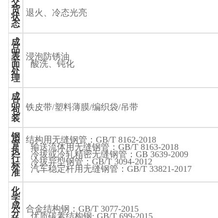
交
货
退火、冷态光亮
状
态
成
品
表
浸泡防锈油
面
酸洗、钝化
处
理
成
品
铁皮带
/
塑料薄膜
/
编织袋
/
吊带
包
装
钢
结构用无缝钢管：
GB/T 8162-2018
管
输送流体用无缝钢管：
GB/T 8163-2018
执
冷拔或冷轧精密无缝钢管：
GB 3639-2009
行
冷拔异型钢管：
GB/T 3094-2012
标
汽车稳定杆用无缝钢管：
GB/T 33821-2017
准
化
学
成
合金结构钢：
GB/T 3077-2015
分
优质碳素结构钢
: GB/T 699-2015