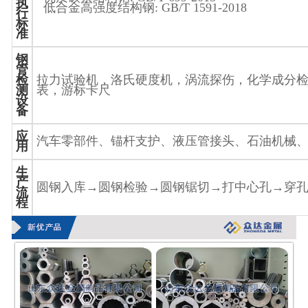
执
低合金高强度结构钢
: GB/T 1591-2018
行
标
准
钢
管
检
拉力试验机，洛氏硬度机，涡流探伤，化学成分
测
表，游标卡尺
设
备
应
汽车零部件、锚杆支护、液压管接头、石油机械
用
生
产
圆钢入库
→
圆钢检验
→
圆钢锯切
→
打中心孔
→
穿
流
程